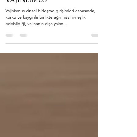
drneseozturkatkaya
24 Oca 2023
1 dakikada okunur
VAJINISMUS
Vajinismus cinsel birleşme girişimleri esnasında,
korku ve kaygı ile birlikte ağrı hissinin eşlik
edebildiği, vajinanın dışa yakın...